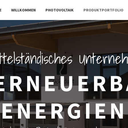
E
WILLKOMMEN
PHOTOVOLTAIK
PRODUKTPORTFOLIO
ttelständisches Untern
ERNEUER
ENERGIEN