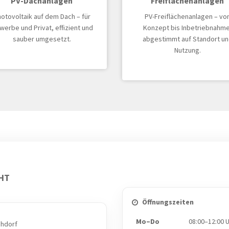
PV-Dachanlagen
Freiflächenanlagen
otovoltaik auf dem Dach – für
PV-Freiflächenanlagen – vo
erbe und Privat, effizient und
Konzept bis Inbetriebnahme
sauber umgesetzt.
abgestimmt auf Standort un
Nutzung.
CHT
Öffnungszeiten
Mo–Do
08:00–12:00 
chdorf