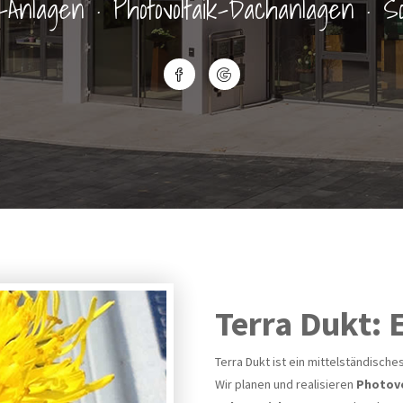
-Anlagen · Photovoltaik-Dachanlagen · S
Terra Dukt: 
Terra Dukt ist ein mittelständisc
Wir planen und realisieren
Photovo