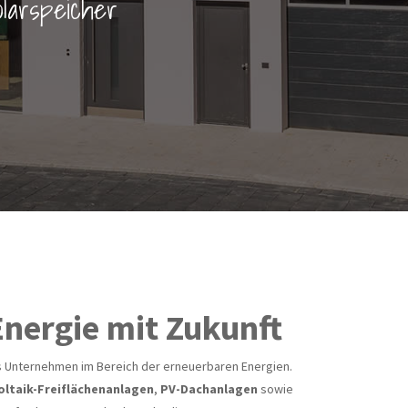
olarspeicher
Energie mit Zukunft
hes Unternehmen im Bereich der erneuerbaren Energien.
ltaik-Freiflächenanlagen
,
PV-Dachanlagen
sowie