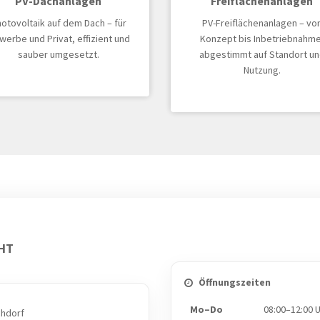
PV-Dachanlagen
Freiflächenanlagen
otovoltaik auf dem Dach – für
PV-Freiflächenanlagen – vo
erbe und Privat, effizient und
Konzept bis Inbetriebnahme
sauber umgesetzt.
abgestimmt auf Standort un
Nutzung.
CHT
Öffnungszeiten
Mo–Do
08:00–12:00 
chdorf