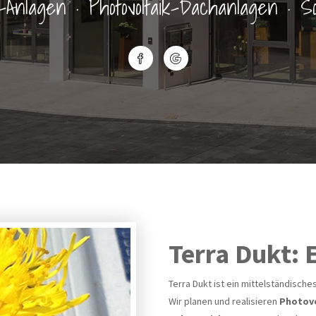
-Anlagen · Photovoltaik-Dachanlagen · S
Terra Dukt: 
Terra Dukt ist ein mittelständisc
Wir planen und realisieren
Photovo