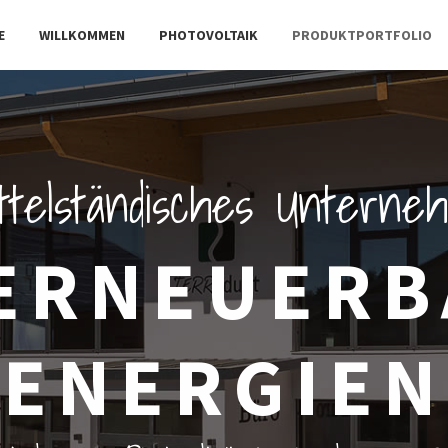
E
WILLKOMMEN
PHOTOVOLTAIK
PRODUKTPORTFOLIO
ttelständisches Untern
ERNEUER
ENERGIEN