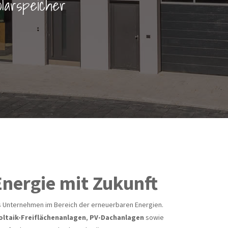
olarspeicher
Energie mit Zukunft
hes Unternehmen im Bereich der erneuerbaren Energien.
ltaik-Freiflächenanlagen
,
PV-Dachanlagen
sowie