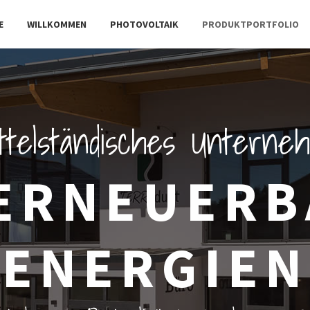
E
WILLKOMMEN
PHOTOVOLTAIK
PRODUKTPORTFOLIO
ttelständisches Untern
ERNEUER
ENERGIEN