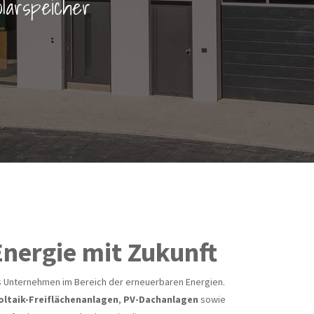
olarspeicher
Energie mit Zukunft
hes Unternehmen im Bereich der erneuerbaren Energien.
ltaik-Freiflächenanlagen
,
PV-Dachanlagen
sowie