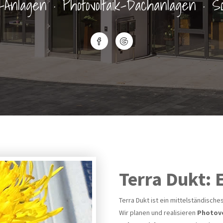
-Anlagen · Photovoltaik-Dachanlagen · S
Terra Dukt: 
Terra Dukt ist ein mittelständisc
Wir planen und realisieren
Photovo