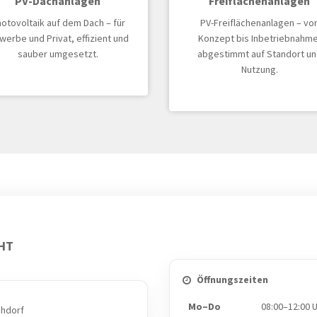
PV-Dachanlagen
Freiflächenanlagen
otovoltaik auf dem Dach – für
PV-Freiflächenanlagen – vo
erbe und Privat, effizient und
Konzept bis Inbetriebnahme
sauber umgesetzt.
abgestimmt auf Standort un
Nutzung.
CHT
Öffnungszeiten
Mo–Do
08:00–12:00 
chdorf